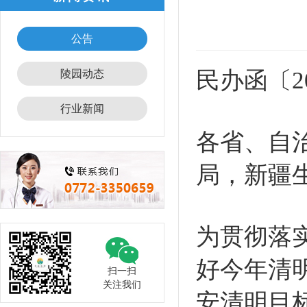
公告
民办函〔20
陵园动态
行业新闻
各省、自
局，新疆
为贯彻落
好今年清
扫一扫
关注我们
安清明目