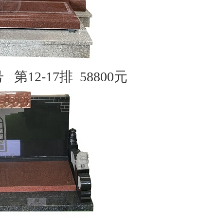
号
第12-17排
58800
元