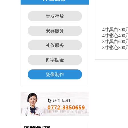
骨灰存放
4寸黑白300
安葬服务
4寸彩色400
8寸黑白600
礼仪服务
8寸彩色800
刻字贴金
瓷像制作